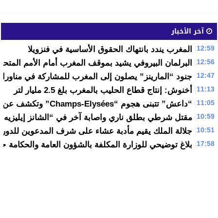
آخر الأخبار
12:59
المغرب يندد بانتهاك الحقوق الأساسية في فنزويلا
12:56
البرلمان البيروفي يشيد بموقف المغرب أمام الأمم المتحدة
12:47
جنود “المارينز” يصلون إلى المغرب للمشاركة في مناورات
11:13
أخنوش: إنتاج قطاع الحليب بالمغرب بلغ 2.5 مليار لتر
11:05
“داعش” تتبنى هجوم “Champs-Elysées” وتكشف عن هوية منفذه
10:59
مقتل شرطي بطلق ناري واصابة آخر في “الشانز إيليزيه” 
10:51
جلالة الملك يقيم مأدبة عشاء على شرف المدعوين للدورة 12 للفلاحة بمكنا
17:58
بلاغ توضيحي للوزارة المكلفة بالشؤون العامة والحكامة ح