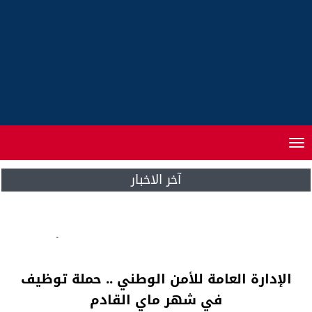
Toggle
navigation
آخر الاخبار
البرلمان البيروفي يشيد بموقف المغرب أمام
الأمم المتحدة بشأن فنزويلا
الإدارة العامة للأمن الوطني .. حملة توظيف
في شهر ماي القادم