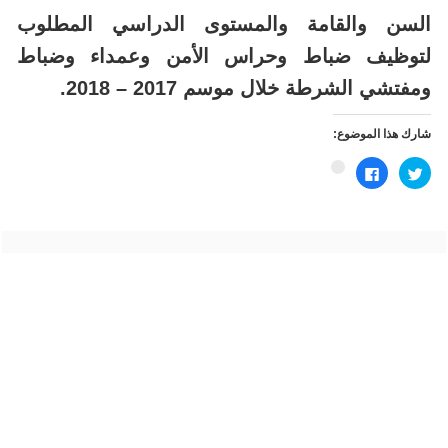
السن والقامة والمستوى الدراسي المطلوب
لتوظيف ضباط وحراس الأمن وعمداء وضباط
ومفتشي الشرطة خلال موسم 2017 – 2018.
شارك هذا الموضوع:
اضغط
انقر
اضغط
للمشاركة
للمشاركة
للمشاركة
على
على
على
تويتر
فيسبوك
Google+
(فتح
(فتح
(فتح
في
في
في
نافذة
نافذة
نافذة
جديدة)
جديدة)
جديدة)