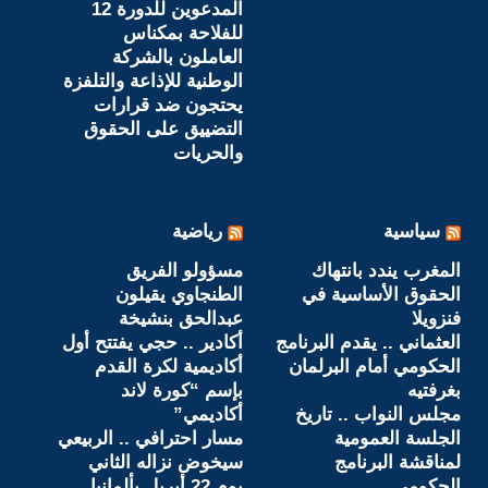
المدعوين للدورة 12
للفلاحة بمكناس
العاملون بالشركة
الوطنية للإذاعة والتلفزة
يحتجون ضد قرارات
التضييق على الحقوق
والحريات
سياسية
رياضية
المغرب يندد بانتهاك
مسؤولو الفريق
الحقوق الأساسية في
الطنجاوي يقيلون
فنزويلا
عبدالحق بنشيخة
العثماني .. يقدم البرنامج
أكادير .. حجي يفتتح أول
الحكومي أمام البرلمان
أكاديمية لكرة القدم
بغرفتيه
بإسم “كورة لاند
مجلس النواب .. تاريخ
أكاديمي”
الجلسة العمومية
مسار احترافي .. الربيعي
لمناقشة البرنامج
سيخوض نزاله الثاني
الحكومي
يوم 22 أبريل بألمانيا