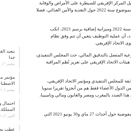
فعيل المركز الإفريقي للسيطرة على الأمراض والوقاية
منها، وكذا الورقة المفاهيمية، وخارطة الطريق ذات الصلة بموضوع سنة 2022 حول التغذية والأمن الغذائي، فضلا
وعلاوة على المصادقة على ميزانية الاتحاد الإفريقي برسم سنة 2022 وميزانية إضافية برسم 2021، انكب
علوم و
، أن عملية التوظيف يتعين أن تتم وفق نظام
الاتحاد الإفريقي.
بنعبد ال
لفرعية المتصل بالتدقيق المالي، حث المجلس التنفيذي،
جدا
يئات الاتحاد الإفريقي على تعزيز نُظم المراقبة
نوفمبر 17, 2021
ة للمجلس التنفيذي ومؤتمر الاتحاد الإفريقي،
الاصطن
من الدول الأعضاء فقط هم من أنجزوا تقريرا سنويا
نوفمبر 5, 2021
هذا الصدد بالمغرب ومصر والغابون ومالي وناميبيا،
احتمال و
المملكة
من جهة أخرى، استعرض المجلس التنفيذي تقرير رئيس المفوضية حول أحداث 27 ماي و30 يونيو 2021 التي
أكتوبر 12, 2021
عطب يصيب