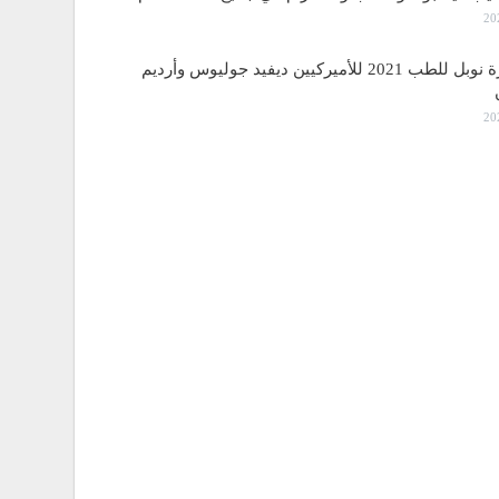
منح جائزة نوبل للطب 2021 للأميركيين ديفيد جوليوس وأرديم