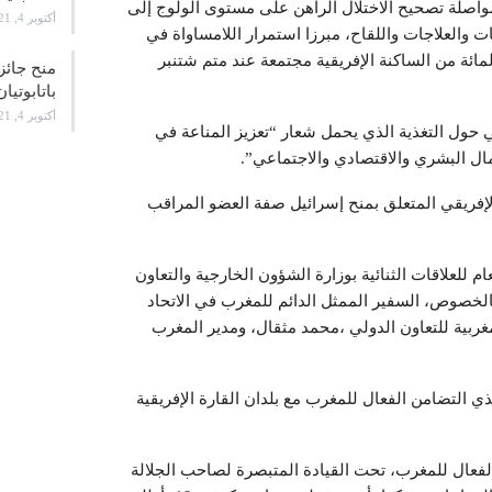
صلة تصحيح الاختلال الراهن على مستوى الولوج إلى
أكتوبر 4, 2021
1)، بما في ذلك الفحوصات والعلاجات واللقاح، مبرزا استمرار اللامساواة في
 لقاحات فيروس كورونا، بمعدل يقل عن 5 في المائة من الساكنة الإفريقية مجتمعة عند متم شتنبر
باتابوتيان
أكتوبر 4, 2021
وع سنة 2022 للاتحاد الإفريقي حول التغذية الذي يحمل شعار “تعزيز المناعة في
سمال البشري والاقتصادي والاجتماعي”.
إفريقي المتعلق بمنح إسرائيل صفة العضو المراقب
 للعلاقات الثنائية بوزارة الشؤون الخارجية والتعاون
 بالخصوص، السفير الممثل الدائم للمغرب في الاتحاد
غربية للتعاون الدولي ،محمد مثقال، ومدير المغرب
ذي التضامن الفعال للمغرب مع بلدان القارة الإفريقية
الفعال للمغرب، تحت القيادة المتبصرة لصاحب الجلالة