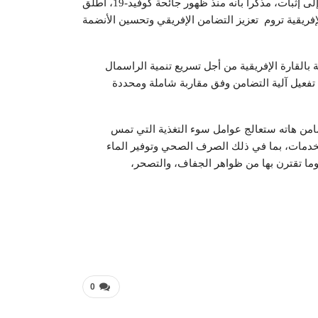
الملك محمد السادس، إزاء البلدان الإفريقية لم تعد بحاجة إلى إثبات، مذكرا بأنه منذ ظهور جائحة كوفيد-19، أطلق
بادرة لرؤساء الدول الإفريقية تروم تعزيز التضامن الإفريقي وتحسين الأنضمة
ي مجال التغذية بالقارة الإفريقية من أجل تسريع تنمية الراسمال
 تفعيل آلية التضامن وفق مقاربة شاملة ومحددة
امن هاته ستعالج عوامل سوء التغذية التي تمس
لخدمات، بما في ذلك الصرف الصحي وتوفير الماء
 وما تقترن بها من ظواهر الجفاف، والتصحر،
0