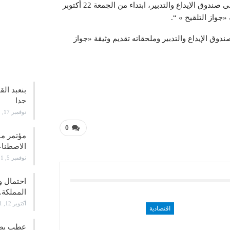
للحد مـن انتشار فيروس كورونا المستجد (كوفيـد 19 )”، تبنى صندوق الإيداع والتدبير، ابتداء من الجمعة 22 أكتوبر
وق الإيداع والتدبير وملحقاته تقديم وثيقة «جواز
علوم و
بنعبد ال
جدا
نوفمبر 17, 2021
0
الاصطن
نوفمبر 5, 2021
احتمال و
المملكة
أكتوبر 12, 2021
اقتصادية
عطب يصيب