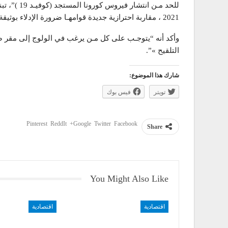
2021 ، مقاربة احترازية جديدة قوامهـا ضرورة الإدلاء بوثيقة «جواز التلقيح » “.
وأكد أنه “يتوجـب على كل مـن يرغب في الولوج إلى مقر صند
التلقيح »”.
شارك هذا الموضوع:
تويتر
فيس بوك
Pinterest
ReddIt
Google+
Twitter
Facebook
Share
You Might Also Like
اقتصادية
اقتصادية