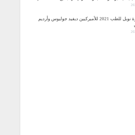
منح جائزة نوبل للطب 2021 للأميركيين ديفيد جوليوس وأرديم