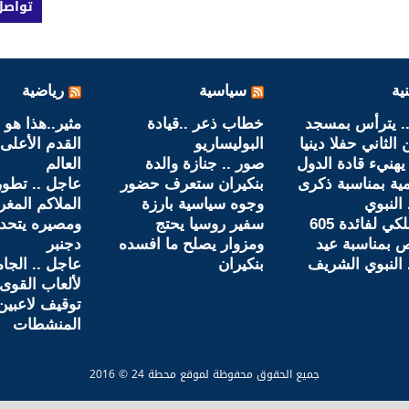
تواصل
ية
سياسية
رياضية
. يترأس بمسجد
خطاب ذعر ..قيادة
مثير..هذا هو
الثاني حفلا دينيا
البوليساريو
القدم الأعلى
يهنيء قادة الدول
صور .. جنازة والدة
العالم
مية بمناسبة ذكرى
بنكيران ستعرف حضور
عاجل .. تطو
 النبوي
وجوه سياسية بارزة
الملاكم المغ
عفو ملكي لفائدة 605
سفير روسيا يحتج
 بمناسبة عيد
ومزوار يصلح ما افسده
دجنبر
 النبوي الشريف
بنكيران
عاجل .. الجام
لألعاب القوى 
توقيف لاعبي
المنشطات
جميع الحقوق محفوظة لموقع محطة 24 © 2016