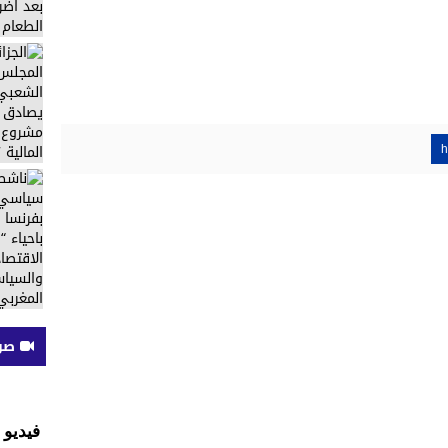
h
صوت
فيديو 