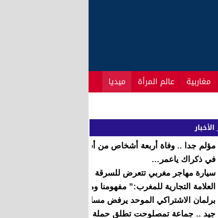
مغاربية
عالم المرأة
ميديا
الأخبار
مؤلم جدا .. وفاة أربعة أشخاص من أسرة واحدة اختناقا بإفران
في ذكراك ياعمر…
سيارة مهاجر مغربي تتعرض للسرقة بمرآب باخرة إيطالية
العلامة التجارية للمغرب:” مفهومنا ومفهوم الآخرين”.
برلمان الاشتراكي الموحد يرفض مسايرة امينته العامة
جيد .. جماعة تمصلوحت تطلق حملة واسعة للنظافة