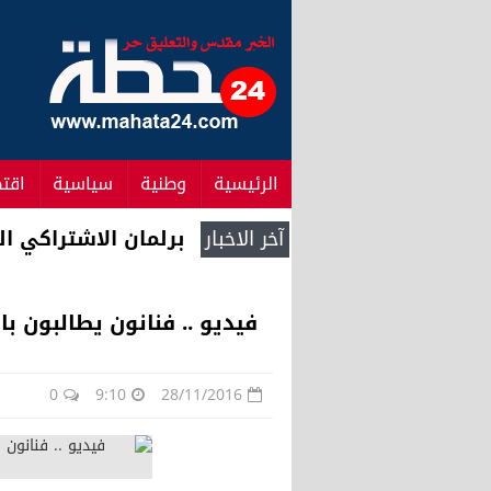
الرئيسية
وطنية
سياسية
اقت
آخر الاخبار
جيد .. جماعة تمصلو
فيديو .. فنانون يطالبون ب
0
9:10
28/11/2016