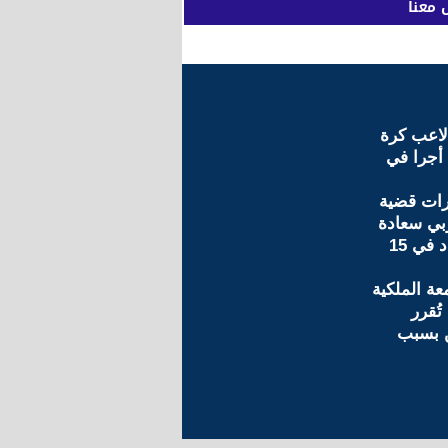
 معنا
 لاعب كرة
 أجرا في
رات قضية
ربي سعادة
ومصيره يتحدد في 15
عة الملكية
تُقرر
ن بسبب