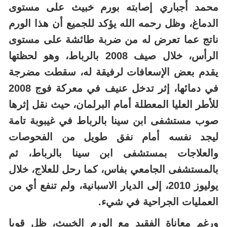
محمد أجباري
إصابته بورم خبيث على مستوى
الدماغ، وظل رحمه الله يؤكد للجميع أن هذا الورم
ناتج عما تعرض له من
ضربة طائشة على مستوى
الرأس
،
خلال صيف 2008 بالرباط،
وهو لحظتها
يقدم بعض الإسعافات لرفيقة له، سقطت مضرجة
في دمائها، إثر تدخل عنيف في معركة فوج 2008
للأطر العليا المعطلة أمام البرلمان، حيث نقل إثرها
صوب
مستشفى ابن سينا
بالرباط في غيبوبة تامة
ليجد نفسه أمام نفق طويل من الفحوصات
والعلاجات
بمستشفى ابن سينا بالرباط، ثم
بالمستشفى الجامعي بفاس، كما رحل للعلاج، خلال
يوليوز 2010، إلى الديار الاسبانية،
ولم تنفع أي من
العمليات الجراحية في شيء
.
ورغم معاناة الفقيد مع الورم الخبيث، ظل قويا