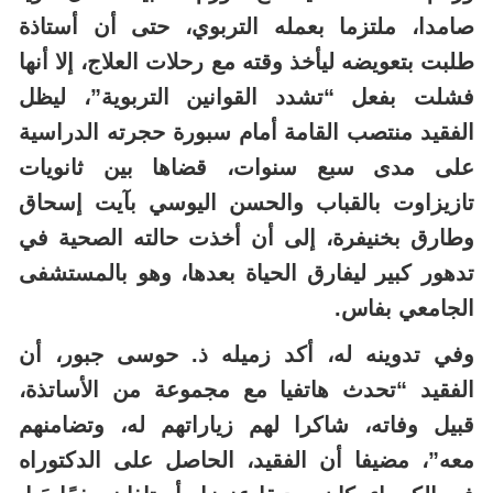
صامدا، ملتزما بعمله التربوي، حتى أن أستاذة
طلبت بتعويضه ليأخذ وقته مع رحلات العلاج، إلا أنها
فشلت بفعل “تشدد القوانين التربوية”، ليظل
الفقيد منتصب القامة أمام سبورة حجرته الدراسية
على مدى سبع سنوات، قضاها بين ثانويات
تازيزاوت بالقباب والحسن اليوسي بآيت إسحاق
وطارق بخنيفرة، إلى
أن أخذت حالته الصحية في
تدهور كبير ليفارق
الحياة بعدها، وهو بالمستشفى
الجامعي بفاس.
وفي تدوينه له، أكد زميله ذ. حوسى جبور، أن
الفقيد “تحدث هاتفيا مع مجموعة من الأساتذة،
قبيل وفاته، شاكرا لهم زياراتهم له، وتضامنهم
معه”، مضيفا أن الفقيد، الحاصل على الدكتوراه