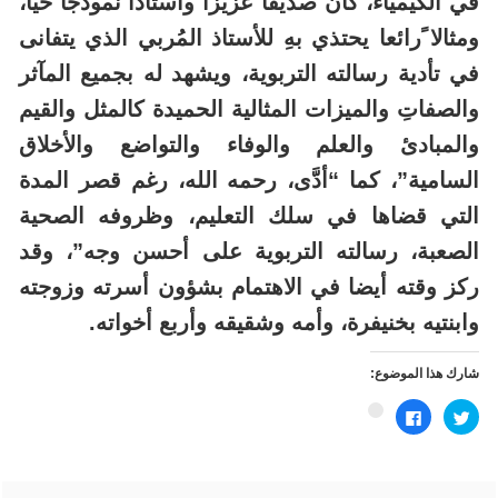
في الكيمياء، كان صديقا عزيزا وأستاذا نموذجًا حَيا،
ومثالا ًرائعا يحتذي بهِ للأستاذ المُربي الذي يتفانى
في تأدية رسالته التربوية، ويشهد له بجميع المآثر
والصفاتِ والميزات المثالية الحميدة كالمثل والقيم
والمبادئ والعلم والوفاء والتواضع والأخلاق
السامية”، كما “أدَّى، رحمه الله، رغم قصر المدة
التي قضاها في سلك التعليم، وظروفه الصحية
الصعبة، رسالته التربوية على أحسن وجه”، وقد
ركز وقته أيضا في الاهتمام بشؤون أسرته وزوجته
وابنتيه بخنيفرة، وأمه وشقيقه وأربع أخواته.
شارك هذا الموضوع:
اضغط
انقر
اضغط
للمشاركة
للمشاركة
للمشاركة
على
على
على
تويتر
فيسبوك
Google+
(فتح
(فتح
(فتح
في
في
في
نافذة
نافذة
نافذة