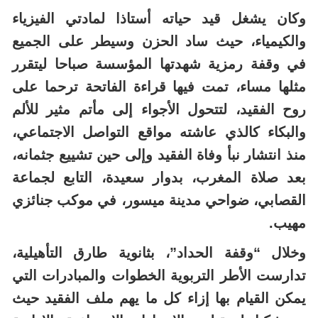
وكان يشغل قيد حياته أستاذا لمادتي الفيزياء
والكيمياء، حيث ساد الحزن وسيطر على الجميع
في وقفة رمزية شهدتها المؤسسة صباحا ليتقرر
مثلها مساء،
تمت فيها قراءة الفاتحة ترحما على
روح الفقيد، لتتحول الأجواء إلى مأتم مثير للألم
والبكاء كالذي عاشته مواقع التواصل الاجتماعي،
منذ انتشار نبأ وفاة الفقيد وإلى حين
تشييع جثمانه،
بعد صلاة المغرب، بدوار سعيدة، التابع لجماعة
القصابي،
ضواحي مدينة ميسور،
في موكب جنائزي
مهيب.
وخلال “وقفة الحداد”، ب
ثانوية طارق التأهيلية،
تدارست الأطر التربوية الخطوات والمبادرات التي
يمكن القيام بها إزاء كل ما يهم ملف الفقيد حيث