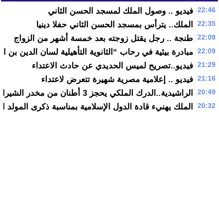
22:46
فيديو .. وصول الملك لمسجد الحسن الثاني
22:35
الملك.. يترأس بمسجد الحسن الثاني حفلا دينيا
22:09
طنجة .. رجل يقتل زوجته بعد خمسة أشهر من الزواج
22:09
مبادرة بيئية في رحاب “الثانوية التأهيلية لسان الدين بن 
21:29
فيديو..تصريح لميس الحديدي عن حادث الاعتداء
21:16
فيديو .. إعلامية مصرية شهيرة تتعرض لاعتداء
20:49
الراشيدية..الدرك الملكي يحجز 3 أطنان من مخدر الشيرا
20:32
الملك يهنيء قادة الدول الإسلامية بمناسبة ذكرى المولد ال