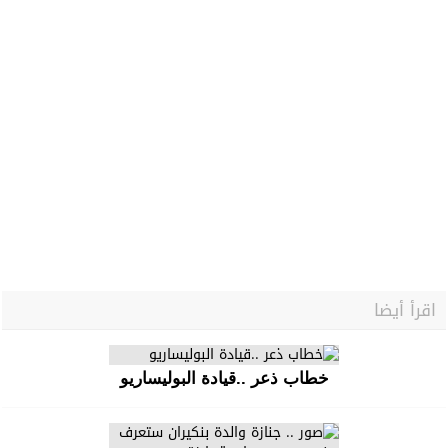
اقرأ أيضا
خطاب ذعر ..قيادة البوليساريو