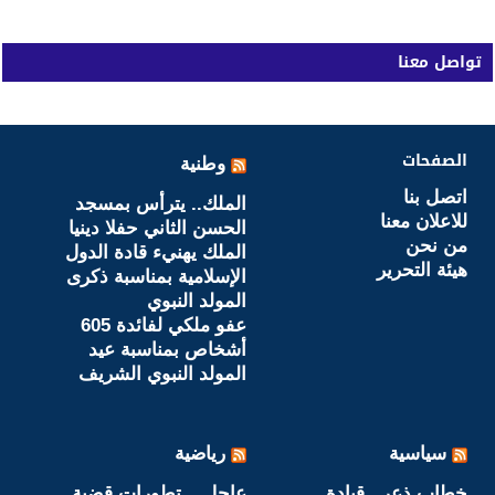
تواصل معنا
الصفحات
وطنية
اتصل بنا
الملك.. يترأس بمسجد
للاعلان معنا
الحسن الثاني حفلا دينيا
من نحن
الملك يهنيء قادة الدول
هيئة التحرير
الإسلامية بمناسبة ذكرى
المولد النبوي
عفو ملكي لفائدة 605
أشخاص بمناسبة عيد
المولد النبوي الشريف
سياسية
رياضية
خطاب ذعر ..قيادة
عاجل .. تطورات قضية