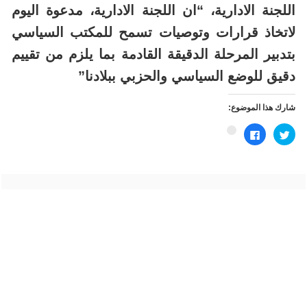
اللجنة الادارية، “ان اللجنة الادارية، مدعوة اليوم
لاتخاذ قرارات وتوصيات تسمح للمكتب السياسي
بتدبير المرحلة الدقيقة القادمة بما يلزم من تقييم
دقيق للوضع السياسي والحزبي ببلادنا”
شارك هذا الموضوع:
اضغط
انقر
اضغط
للمشاركة
للمشاركة
للمشاركة
على
على
على
تويتر
فيسبوك
Google+
(فتح
(فتح
(فتح
في
في
في
نافذة
نافذة
نافذة
جديدة)
جديدة)
جديدة)