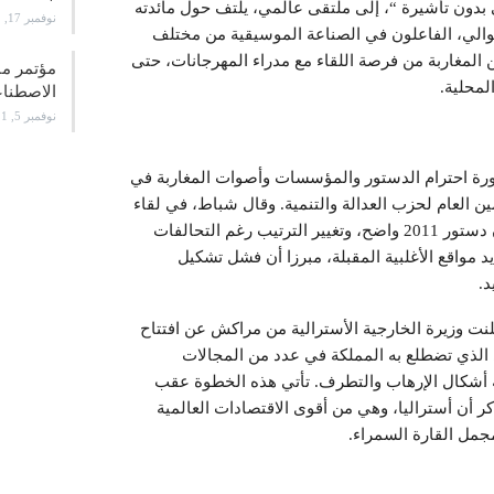
دون تأشيرة “، إلى ملتقى عالمي، يلتف حول مائدته
نوفمبر 17, 2021
 الثالث على التوالي، الفاعلون في الصناعة الموسيقية من مختلف
ين المغاربة من فرصة اللقاء مع مدراء المهرجانات، حتى
لمحلية.
الاصطن
نوفمبر 5, 2021
ورة احترام الدستور والمؤسسات وأصوات المغاربة في
ين العام لحزب العدالة والتنمية. وقال شباط، في لقاء
صحافي عقب اجتماع اللجنة التنفيذية لحزب الاستقلال، إن دستور 2011 واضح، وتغيير الترتيب رغم التحالفات
د مواقع الأغلبية المقبلة، مبرزا أن فشل تشكيل
د.
أعلنت وزيرة الخارجية الأسترالية من مراكش عن افتتاح
دي الذي تضطلع به المملكة في عدد من المجالات
افة أشكال الإرهاب والتطرف. تأتي هذه الخطوة عقب
ر أن أستراليا، وهي من أقوى الاقتصادات العالمية