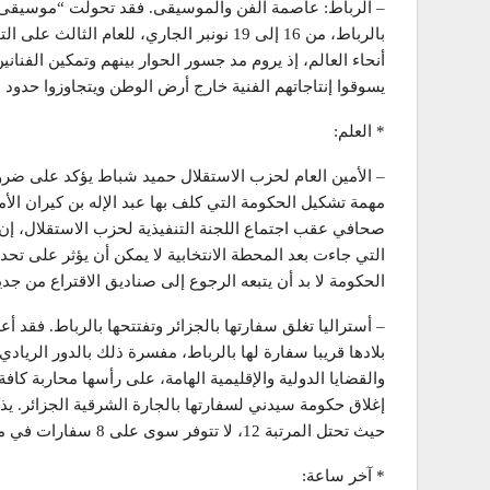
– الرباط: عاصمة الفن والموسيقى. فقد تحولت “موسيقى ب
بالرباط، من 16 إلى 19 نونبر الجاري، للعام
أنحاء العالم، إذ يروم مد جسور الحوار بينهم وتمكين الفنان
يسوقوا إنتاجاتهم الفنية خارج أرض الوطن ويتجاوزوا حدود ا
* العلم:
– الأمين العام لحزب الاستقلال حميد شباط يؤكد على ضر
مهمة تشكيل الحكومة التي كلف بها عبد الإله بن كيران الأم
التي جاءت بعد المحطة الانتخابية لا يمكن أن يؤثر على تحدي
الحكومة لا بد أن يتبعه الرجوع إلى صناديق الاقتراع من جدي
– أستراليا تغلق سفارتها بالجزائر وتفتتحها بالرباط. فقد 
بلادها قريبا سفارة لها بالرباط، مفسرة ذلك بالدور الريا
والقضايا الدولية والإقليمية الهامة، على رأسها محاربة ك
إغلاق حكومة سيدني لسفارتها بالجارة الشرقية الجزائر. يذك
حيث تحتل المرتبة 12، لا تتوفر سوى على 8 سفارات في مجمل القارة السمراء.
* آخر ساعة: