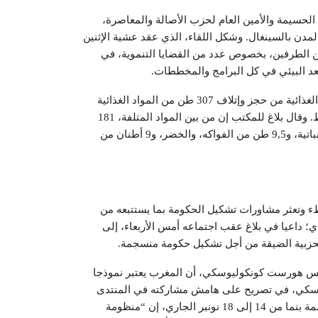
حسيمة والأمين العام لحزب الأصالة والمعاصرة،
مدن بالسينغال. وشكل اللقاء، الذي عقد عشية الإثنين
 الطرفين، بخصوص عدد من القضايا التنموية، في
بعد البيئي في كل البرامج والمخططات.
– تمكنت مصالح المراقبة التابعة للمكتب الوطني للسلامة الغذائية من حجز وإتلاف 307 طن من المواد الغذائية
الفاسدة والغير قابلة للاستهلاك، وذلك خلال شهر واحد فقط. وقال بلاغ للمكتب إن من بين المواد المتلفة، 181
طنا من اللحوم الحمراء والبيضاء، 45 طنا من المصبرات النباتية، و9,5 طن من الفواكه، والخضر، و9 أطنان من
ء وتعثر مشاورات تشكيل الحكومة بما يستتبعه من
 داعيا في بلاغ عقب اجتماعه أمس الأربعاء، إلى
لحزبية الضيقة من أجل تشكيل حكومة منسجمة.
هانس هورست كونكوليوسكي، أن المغرب يعتبر نموذجا
يوسكي، في تصريح على هامش مشاركته في المنتدى
العالمي الثاني والثلاثين للضمان الاجتماعي المنعقد بالعاصمة بنما من 14 إلى 18 نونبر الجاري، إن “منظومة