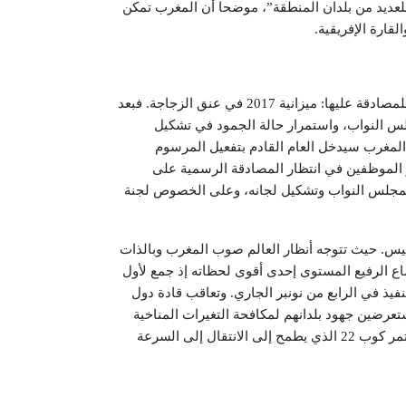
للعديد من بلدان المنطقة”، موضحا أن المغرب تمكن
قارة الإفريقية.
– في غياب تشكل أغلبية برلمانية وانصرام الأجل القانوني للمصادقة عليها: ميزانية 2017 في عنق الزجاجة. فبعد
وما على إيداع مشروع القانون المالي 2017 بمجلس النواب، واستمرار حالة الجمود في تشكيل
ن المغرب سيدخل العام القادم بتفعيل المرسوم
 الموظفين في انتظار المصادقة الرسمية على
ة بمجلس النواب وتشكيل لجانه، وعلى الخصوص لجنة
ييس. حيث تتوجه أنظار العالم صوب المغرب وبالذات
ن فعاليات كوب 22، وشكل الاجتماع الرفيع المستوى إحدى أقوى لحظاته إذ جمع لأول
يذ في الرابع من نونبر الجاري. وتعاقب قادة دول
تعرضين جهود بلدانهم لمكافحة التغيرات المناخية
وخططها الوطنية واقتراحاتها لتفعيل اتفاق باريس خلال مؤتمر كوب 22 الذي يطمح إلى الانتقال إلى السرعة