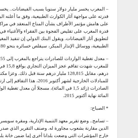
– المغرب يخسر مليار دولار سنويا بسبب الفيضانات.. يخسر
قدرته على مواجهة آثار الكوارث الطبيعية، وفق ما أعلنه ال
على هامش مؤتمر الأطراف بشأن المناخ المنعقد في مراك
قدرة المغرب على تقليص الفجوة بين الفقراء والأغنياء في م
لتطويق آثار الفيضانات. ويقول البنك الدولي إن تنفيذ ال
الطبيعية، ووسائل الإنذار المبكر، سيقلص خسائره بنحو 280 مليون دولار سنويا.
–
درهم، مقابل 128,815 مليار درهم سنة قبل ذل
المائة نهاية أكتوبر 2015.
* الصباح:
– تسامح.. وضع تقرير معهد التنمية الإدارية، ومقره سويسر
الدين مقارنة بشعوب مجاورة له. وصنف التقرير الذي صدر ب
خارج المؤشرات التي وضعت بلدانا أخرى إما ضمن خانة بلدا