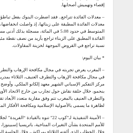
إقصاء وتهميش أصحابها.
– معدلات الفائدة تتراجع.. فقد اضطرت البنوك بفعل تباط
معدلات الفائدة المطبقة على زبنائها، إذ واصلت انخفاضها،
المتوسط في حدود 5.08 في المائة، مسجلة ب
الفائدة المطبق على الزبناء تراجع بأزيد من نصف نقطة مئ
نسبة تراجع في القروض الموجهة لخزينة المقاولات.
* بيان اليوم:
– المغرب يعرض تجربته في مجال مكافحة الإرهاب والتطرف
في مجال مكافحة الإرهاب والتطرف العنيف، الثلاثاء بمدر
مركز التفكير الإسباني الشهير معهد إلكانو الملكي. وأوضح
بنحمو، خلال حلقة نقاش حول تجارب من خارج الاتحاد الأور
والتطرف العنيف بالمغرب تتم وفق مقاربة متعدد الأبعاد تق
لظاهرة ما يسمى بالأصولية الإسلامية ومكافحة الأفكار الم
– الأمينة التنفيذية لـ”كوب 22″ تنوه بالق
للأمم المتحدة بشأن التغيرات المناخية، باتريسيا إسبينوزا