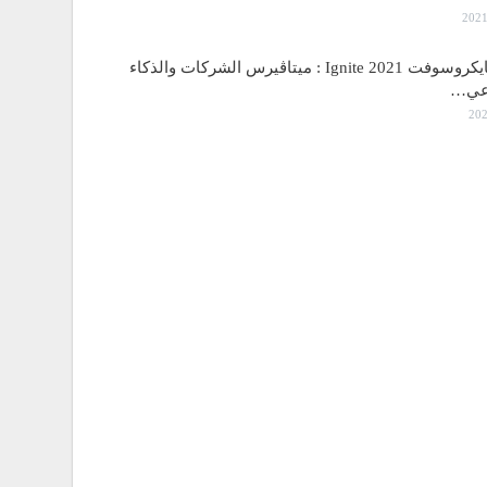
مؤتمر مايكروسوفت Ignite 2021 : ميتاڤيرس الشركات والذكاء
اعي…