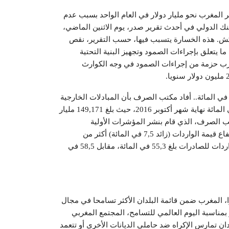
 المغرب نحو مليار دولار في العام الواحد بسبب عدم
بنك الدولي في أحدث تقرير صدر، يوم الاثنين الماضي،
ش. هذه الخسارة يتسبب فيها، حسب التقرير، نقص
ا يتعلق بإجراءات الصمود وتجهيز البنية التحتية
مغرب حزمة من إجراءات الصمود في وجه الكوارث
 معدل تغطية الواردات للصادرات يتراجع بالمغرب إلى 55 في المائة.. أفاد مكتب الصرف بأن المبادلات الخارجية
للمغرب شهدت تفاقم عجز الميزان التجاري بواقع 15,8 في المائة نهاية شهر أكتوبر 2016، حيث بلغ 149,171 مليار
ك. وعزا مكتب الصرف، الذي قام بنشر المؤشرات الأولية
للمبادلات الخارجية لشهر أكتوبر 2016، هذا التفاقم إلى ارتفاع قيمة الواردات (زائد 7,5 في المائة) أكثر من
الصادرات (زائد 1,5 في المائة)، مسجلا أن معدل تغطية الواردات للصادرات بلغ 55,3 في المائة، مقابل 58,5 في
ا، المغرب ضمن قائمة البلدان الأكثر تسامحا في مجال
مناسبة اليوم العالمي للتسامح، المجتمع المغربي
ن تمارس الإكراه ضد حاملي الديانات الأخرى أو تتعمد