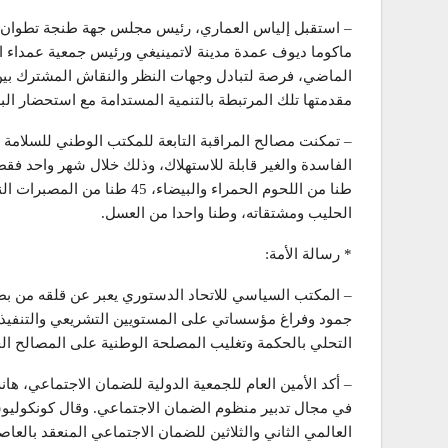
– استقبل إلياس العماري، رئيس مجلس جهة طنجة تطوان ال
ماكوما ديوف عمدة مدينة لاتمينيغي ورئيس جمعية عمداء ال
الماضي، فرصة لتبادل وجهات النظر والنقاش المشترك بين
مقدمتها تلك المرتبطة بالتنمية المستدامة مع استحضار ال
الحليب ومشتقاته، وطنا واحدا من العسل.
* رسالة الأمة:
– المكتب السياسي للاتحاد الدستوري يعبر عن قلقه من بط
جمود وفراغ مؤسساتي على المستويين التشريعي والتنفيذي؛
التحلي بالحكمة وتغليب المصلحة الوطنية على المصالح ا
– أكد الأمين العام للجمعية الدولية للضمان الاجتماعي، 
في مجال تدبير منظوم الضمان الاجتماعي. وقال كونكول