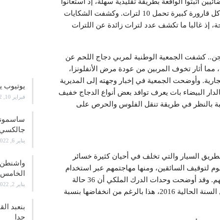
ين أثبتوا الواقعة بطريقة تقليدية سهلة، إذ استعانوا
بقنينات مختلفة وتبين أثناء تعبئتها أنها ناقصة بلتر واحد عن كل قارورة كبيرة تحمل 10 لترات. وكشفت الشكايات
 إذ غالبا ما تكشف عدد لترات زائدة عن اللترات
علوم و
واجن.. كشفت الجمعية الوطنية لمربي دجاج اللحم عن
 مما أثار تخوف المربين من عودة مرض الأنفلونزا،
ارية. وأوضحت الجمعية في إخبار وجهته إلى المديرية
يوتيوب ي
لدار البيضاء بات يعرف توافد بعض أنواع الدجاج خفيف
فبراير 10, 2022
لبة بالنظر في طريقة تنقل الفلوس والحرص على
جالكسي 21
يناير 6, 2022
الطريق السيار والتي تخلف في أحيان كثيرة خسائر
واشنطن ت
جوم لتوقيف السائقين، ومنها مهاجتمهم عبر استخدام
الخامس
متاريس ورشق سيارتهم بالحجارة أو البيض من أجل سرقتهم. وقد أوضحت وحدات الدرك الملكي أن 36 حالة
يناير 2, 2022
اعتداء تم تسجيلها في عدة محاور من الطرق السيارة خلال السنة الحالية 2016، هذا بالرغم من انخفاضها بنسبة
بنعبد ال
جدا