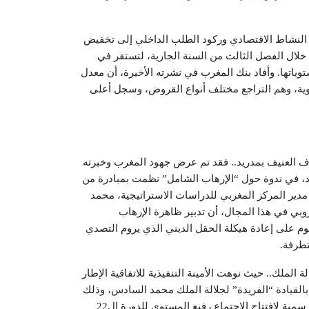
ؤ النشاط الاقتصادي وركود الطلب الداخلي إلى تخفيض
 خلال الفصل الثالث من السنة الجارية، لتستقر في
ذلك أدنى مستوياتها. وأفاد بنك المغرب في نشرته الأخيرة، أن معدل
وية، وهم التراجع مختلف أنواع القروض، وسجل أعلى
 العنيف بمدريد.. فقد تم عرض جهود المغرب وخبرته
يد، في ندوة حول “الإرهاب الشامل” نظمت بمبادرة من
 مدير المركز المغربي للدراسات الاستراتيجية، محمد
وبي في هذا المجال، أن تدبير ظاهرة الإرهاب
وم على إعادة هيكلة الحقل الديني الذي يروم التصدي
تطرفة.
يادة “الفريدة” لجلالة الملك.. حيث نوهت الأمينة التنفيذية للاتفاقية الإطار
، بالقيادة “الفريدة” لجلالة الملك محمد السادس، وذلك
خلال الخطاب الذي ألقته الثلاثاء بمراكش، خلال الجلسة الرسمية لافتتاح الاجتماع رفيع المستوى للدورة ال22