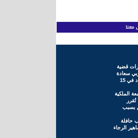
 معنا
رات قضية
ربي سعادة
ومصيره يتحدد في 15
عة الملكية
تُقرر
ن بسبب
 حافلة
هير الرجاء