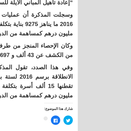
“إعادة تأهيل المباني الآيلة لل
مليون درهم كمساهمة من الدو
من الكشف عن 43 ألف و 697 بناية آيلة للسقوط.
وفي هذا الصدد، تقول المذك
مليون درهم كمساهمة من الدو
شارك هذا الموضوع:
اضغط
انقر
اضغط
للمشاركة
للمشاركة
للمشاركة
على
على
على
تويتر
فيسبوك
Google+