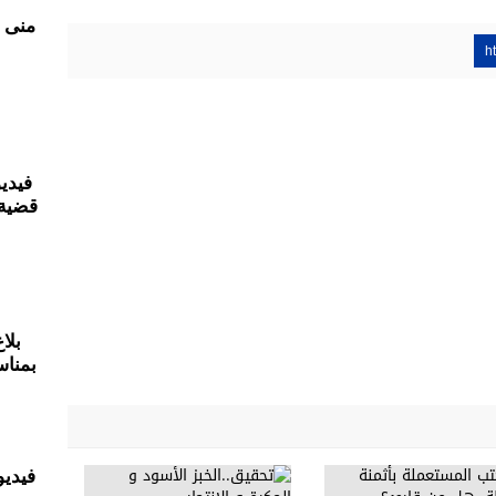
h
فيدي
قضية 
بلا
بمناس
فيديو