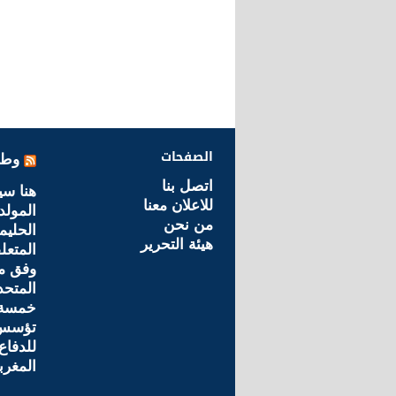
الصفحات
وطن
اتصل بنا
هنا سي
للاعلان معنا
المولد
من نحن
الحليم
هيئة التحرير
المتعل
وفق مق
المتحد
خمسة ن
تؤسس 
للدفاع
المغرب