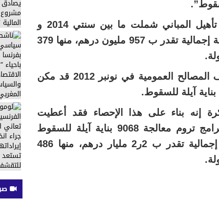
سقوط”.
وسجلت المذكرة أن عمليات تأهيل المباني شملت ما بين سنتي 2014 و
2016 ما يناهز 9275 بناية بتكلفة إجمالية تقدر ب 957 مليون درهم، منها 379
لة.
وكان الإحصاء المنجز من طرف المصالح العمومية في نونبر 2012 قد مكن
رة إنه بناء على هذا الإحصاء فقد أعطيت
الانطلاقة برسم 2016 لستة برامج تروم معالجة 9068 بناية آيلة للسقوط
تقطنها 15 ألف أسرة بتكلفة إجمالية تقدر ب 2ر2 مليار درهم، منها 486
لة.
صوت