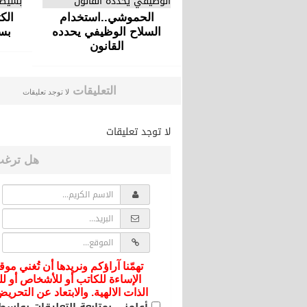
الحموشي..استخدام
الك
السلاح الوظيفي يحدده
بس
القانون
التعليقات
لا توجد تعليقات
لا توجد تعليقات
هل ترغب
تهمّنا آراؤكم ونريدها أن تُغني موق
الإساءة للكاتب أو للأشخاص أو لل
الذات الالهية. والابتعاد عن التحر