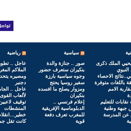
تواصل
ية
سياسية
رياضية
حيي الملك ذكرى
صور .. جنازة والدة
عاجل .. تطو
 النبوي
بنكيران ستعرف حضور
الملاكم المغ
ي..نتائج الاحصاء
وجوه سياسية بارزة
قة باللغات متوفرة
سفير روسيا يحتج
دجنبر
اربة الامم
ومزوار يصلح ما افسده
عاجل .. الجام
ة
بنكيران
لألعاب القوى 
قابات للتعليم
إعلام فرنسي ..
توقيف لاعبي
جبهة وطنية
الدبلوماسية الإفريقية
المنشطات
 عن المدرسة
للمغرب تعرف دفعة
خطير…انقلاب
ية
قوية
كانت تقل جما