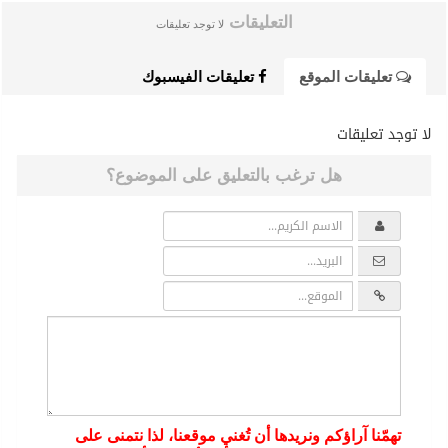
تعليقات الموقع
تعليقات الفيسبوك
لا توجد تعليقات
هل ترغب بالتعليق على الموضوع؟
تهمّنا آراؤكم ونريدها أن تُغني موقعنا، لذا نتمنى على
القرّاء عدم الإساءة للكاتب أو للأشخاص أو للمقدسات
أو مهاجمة الأديان أو الذات الالهية. والابتعاد عن التحريض