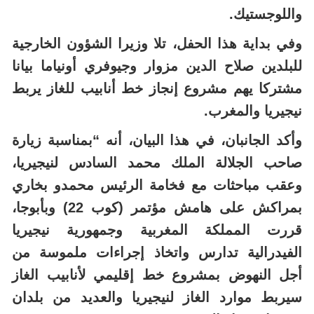
وفي بداية هذا الحفل، تلا وزيرا الشؤون الخارجية
للبلدين صلاح الدين مزوار وجيوفري أونياما بيانا
مشتركا يهم مشروع إنجاز خط أنابيب للغاز يربط
نيجيريا والمغرب.
وأكد الجانبان، في هذا البيان، أنه “بمناسبة زيارة
صاحب الجلالة الملك محمد السادس لنيجيريا،
وعقب مباحثات مع فخامة الرئيس محمدو بخاري
بمراكش على هامش مؤتمر (كوب 22) وبأبوجا،
قررت المملكة المغربية وجمهورية نيجيريا
الفيدرالية تدارس واتخاذ إجراءات ملموسة من
أجل النهوض بمشروع خط إقليمي لأنابيب الغاز
سيربط موارد الغاز لنيجيريا والعديد من بلدان
غرب إفريقيا والمغرب”.