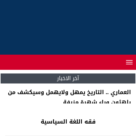
Toggle
navigation
آخر الاخبار
العماري .. التاريخ يمهل ولايهمل وسيكشف من
يلهثون وراء شهرة مزيفة
فقه اللغة السياسية