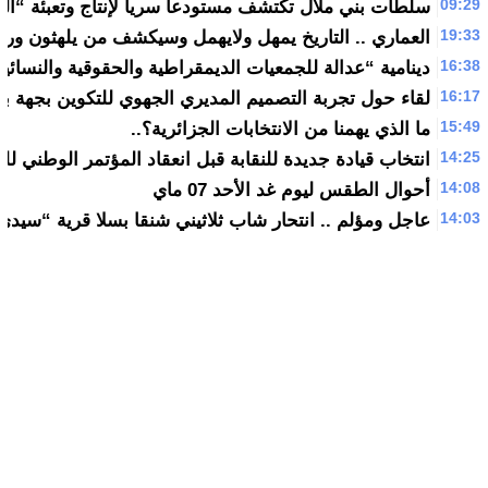
09:29
سلطات بني ملال تكتشف مستودعا سريا لإنتاج وتعبئة “التح
19:33
العماري .. التاريخ يمهل ولايهمل وسيكشف من يلهثون ورا
16:38
دينامية “عدالة للجمعيات الديمقراطية والحقوقية والنسائية
16:17
لقاء حول تجربة التصميم المديري الجهوي للتكوين بجهة بن
15:49
ما‭ ‬الذي‭ ‬يهمنا‭ ‬من‭ ‬الانتخابات‭ ‬الجزائرية؟‮..‬
14:25
انتخاب قيادة جديدة للنقابة قبل انعقاد المؤتمر الوطني لل
14:08
أحوال الطقس ليوم غد الأحد 07 ماي
14:03
عاجل ومؤلم .. انتحار شاب ثلاثيني شنقا بسلا قرية “سيد