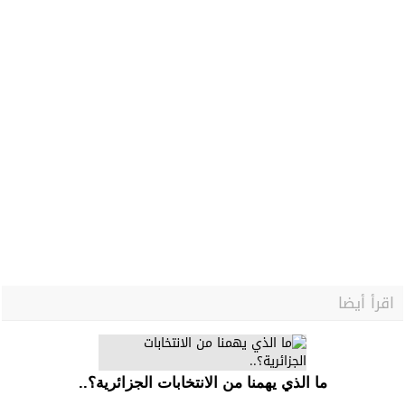
اقرأ أيضا
ما‭ ‬الذي‭ ‬يهمنا‭ ‬من‭ ‬الانتخابات‭ ‬الجزائرية؟‮..‬