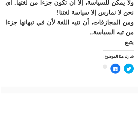
ولا يمكن للسياسة، إلا أن تكون جزءا من لغتها. أي
نحن لا نمارس إلا سياسة لغتنا!
ومن المجازفات، أن تتيه اللغة لأن في تيهانها جزءا
من تيه السياسة..
يتبع
شارك هذا الموضوع:
اضغط
انقر
اضغط
للمشاركة
للمشاركة
للمشاركة
على
على
على
تويتر
فيسبوك
Google+
(فتح
(فتح
(فتح
في
في
في
نافذة
نافذة
نافذة
جديدة)
جديدة)
جديدة)