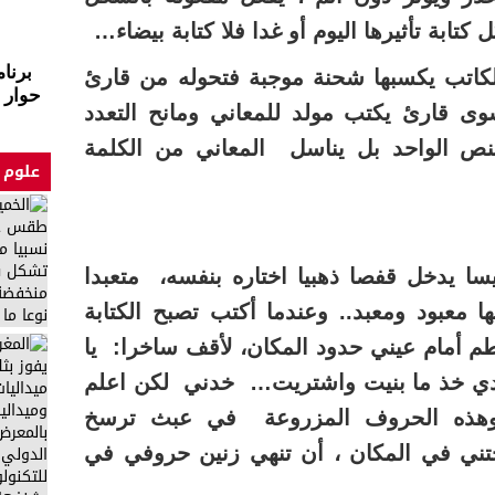
كتابة تأثيرها اليوم أو غدا فلا كتابة بيضاء…
الكاتب يكسبها شحنة موجبة فتحوله من قارئ
حوار 
ى قارئ يكتب مولد للمعاني ومانح التعدد
نص الواحد بل يناسل المعاني من الكلمة
علوم 
ا يدخل قفصا ذهبيا اختاره بنفسه، متعبدا
ا معبود ومعبد.. وعندما أكتب تصبح الكتابة
 أمام عيني حدود المكان، لأقف ساخرا: يا
لادي خذ ما بنيت واشتريت… خدني لكن اعلم
ء وهذه الحروف المزروعة في عبث ترسخ
ي في المكان ، أن تنهي زنين حروفي في