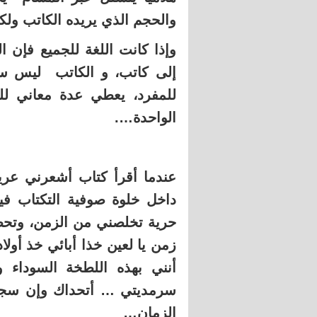
والحجم الذي يريده الكاتب ولكل 
وإذا كانت اللغة للجميع فإن 
إلى كاتب، و الكاتب ليس سو
للمفرد، يعطي عدة معاني لل
الواحدة….
عندما أقرأ كتاب أشعرني عريس
داخل خلوة صوفية التكتاب فيه
حرية تخلصني من الزمن، وتحطم
زمن يا لعين خذا أبائي خذ أو
أنني بهذه اللطخة السودا
سرمديتي … أتحداك وإن سجتن
الزمان…