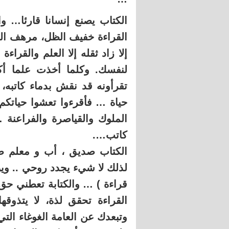
الكتاب يصنع إنسانا قارئا… وا
القراءة خفيف الظل، مرهف ال
إلا زاد ثقله إلا العلم والقرا
لنفسك. وكلما أخذت علما أك
تقرأونه قد نقش بدماء كاتبه،
حياة … فأقرءوا تعشوا حياتكم،
الملوك والقياصرة والفراعنة
كاتب….
الكتاب صديق ، أب و معلم صا
لذلك لا شيء يجدد روحي .. ويوق
قراءة ) … والكتابة تعطني حق
القراءة تحقق لذة، لا يتذوقه
وتبعدك عن العامة الغوغاء التي