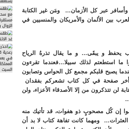
 وأسافر عبر كل الأزمان… ومَن غير الكتابة
عرب بين الألمان والأمريكان والمنسيين في
تب يحفظ و يبقَى… و ما يقال تذرهُ الرياح
بوا ما استطعتم لذلك سبيلا…فعندما تقرءون
ندما يصبح قلبكم مجمع كل الحواس وتصابون
ة أخر صفحة في كل كتاب تشعركم بفقدان
 لن تتذكرون من إلا الأصدقاء الأعزاء، ولن
…
وا إن كُل مصحوبٍ ذو هفوات، قد تأتيك منه
 العثرات… ومهما كانت تفاهة كتاب لا بد أن