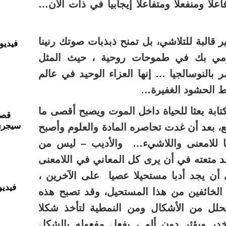
لا ومنفعلا ومتفاعلا إيجابيا في ذات الآن…
 قالبة للتلاشي، بل تمنح ذبذبات صوتك رنينا
فيديو
ترمي بك في طموحات روحية ، حيث المثل
 بالنوسالجيا … إنها العزاء الوحيد في عالم
ط الحشود الغفيرة…
تابة بعثا للحياة داخل الموت ويصبح أقصى ما
قصر
سيجري
، بعد أن غدت تحاصره المادة والعلوم وأصبح
فا للامعنى واللاشيء… والأديب – ليس من
جد متعته في أن يرى كل المعاني في اللامعنى
أن يجد أدبا مستحيلا عصيا على الآخرين ،
فيديو
الخائفين من هذا المستحيل، وقد تصبح هذه
تتحلل من الأشكال ومن النمطية لتأخذ شكلا
در ويؤثر دون ألم ، يفعل مفعوله بالشكل