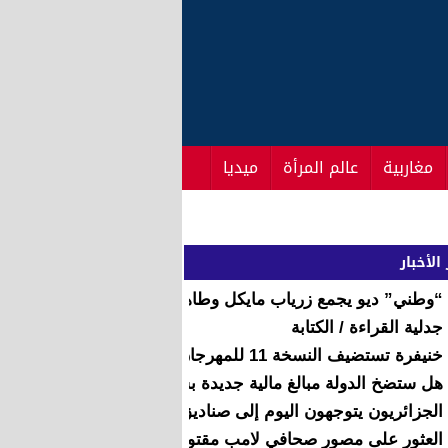
مغاربية
عالم المرأة
ميديا
الأخبار
“وطني” ديو يجمع زرياب مايكل وطاهر عوني
جدلية القراءة / الكتابة
خنيفرة تستضيف النسخة 11 للمهرجان الجهوي للمسرح المدرسي بجهة بني ملال خنيفرة
هل ستضخ الدولة مبالغ مالية جديدة بشروط جديدة أم تترك “دوز
الجزائريون يتوجهون اليوم إلى صناديق الاقتراع
العثور على مصور صحافي لامب مقتولا بمنزله بتمارة