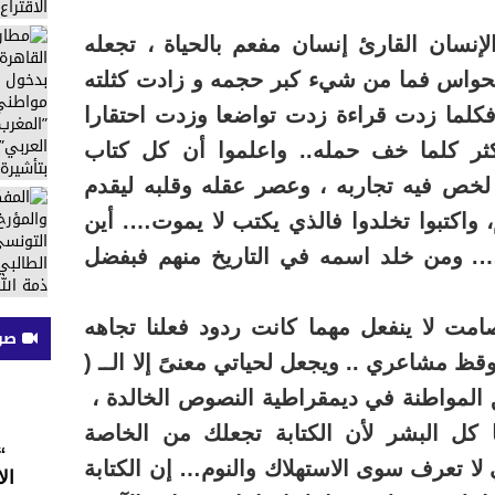
لإنسان القارئ إنسان مفعم بالحياة ، تجعله
حواس فما من شيء كبر حجمه و زادت كثلته
ءة فكلما زدت قراءة زدت تواضعا وزدت احتقارا
ثر كلما خف حمله.. واعلموا أن كل كتاب
 لخص فيه تجاربه ، وعصر عقله وقلبه ليقدم
 واكتبوا تخلدوا فالذي يكتب لا يموت…. أين
 …. ومن خلد اسمه في التاريخ منهم فبفضل
مت لا ينفعل مهما كانت ردود فعلنا تجاهه
صوت
ظ مشاعري .. ويجعل لحياتي معنىً إلا الــ (
 المواطنة في ديمقراطية النصوص الخالدة ،
ا كل البشر لأن الكتابة تجعلك من الخاصة
“
 لا تعرف سوى الاستهلاك والنوم… إن الكتابة
ال