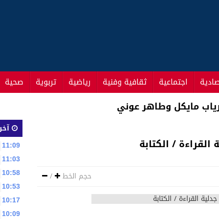
صادية
اجتماعية
ثقافية وفنية
رياضية
تربوية
صحية
 بني ملال خنيفرة
آخر 
 القراءة / الكتابة
11:09
11:03
10:58
حجم الخط
/
10:53
10:17
10:09