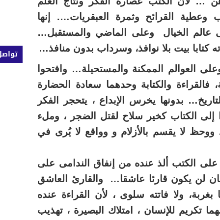
ن … لأن الكتب عصارة الفكر ونتاج العلم
 وعطية القرائح وثمرة العبقريات…. إنها
لى عالم الخيال وعلى الماضي والمستقبل…
ه كتابا بيت بلا نوافذ، وسرداب بدون منافذ…
تواصل
على العوالم الممكنة والمستحيلة… وافتحوا
فالقراءة والكتابة وحدهما سعادة الحضارة
التاريخ… بدونها يخرس الإبداع ، يتحجر الفكر
ا إلى الكتاب كخير سلاح لقتل الضجر ، وملء
ووحظ لا يقسم بالأزلام و وواقع لا يُرى في
 على الكتب ألذ عنده من إنفاق الندامى على
ان لن يكون قارئا عاشقا… والقارئ العاشق
بغربة، ولا فاتته سلوى ، لأن القراءة عنده
نهما تكريم للإنسان ، امتلاك البصيرة ، تهذيب