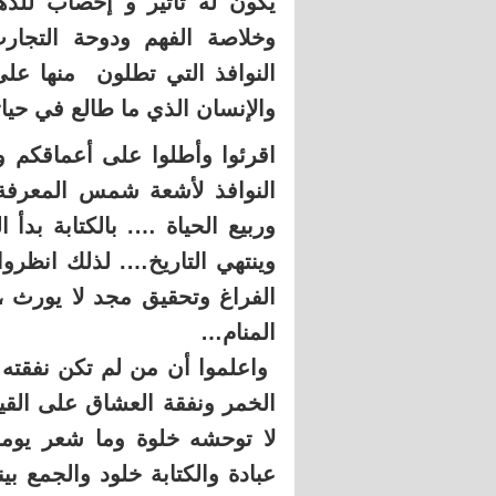
يكون له تأثير و إخصاب للذه
وخلاصة الفهم ودوحة التجارب
النوافذ التي تطلون منها ع
والإنسان الذي ما طالع في حيات
اقرئوا وأطلوا على أعماقكم و
النوافذ لأشعة شمس المعرفة، 
وربيع الحياة …. بالكتابة بدأ 
وينتهي التاريخ…. لذلك انظرو
الفراغ وتحقيق مجد لا يورث ، 
المنام…
‏ واعلموا أن من لم تكن نفقته
الخمر ونفقة العشاق على القي
لا توحشه خلوة وما شعر يوما 
عبادة والكتابة خلود والجمع بي