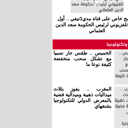
برنامج خاص على قناة مدي1تيفي .. أول
تلفزيوني لرئيس الحكومة سعد الدين
العثماني
وتكنولوجيا
الخميس .. طقس حار نسبيا
مع تشكل سحب منخفضة
كثيفة نوعا ما
المغرب .. يفوز بثلاث
ميداليات ذهبية وميدالية فضية
بالمعرض الدولي للتكنولوجيا
بشنغهاي