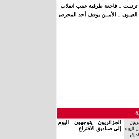
تزنيـت .. فاجعة طرقیة عقب انقلاب شاحنة تنقل عاملات زراعـة
العيـون .. الأمــن يوقف أحد المحرضيـن على الشغب في حالة ت
ة
الجزائريون يتوجهون اليوم
إلى صناديق الاقتراع